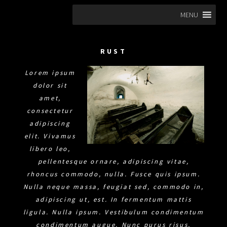
Ga
MENU
naar
de
inhoud
RUST
Lorem ipsum
dolor sit
amet,
consectetur
adipiscing
elit. Vivamus
libero leo,
pellentesque ornare, adipiscing vitae,
rhoncus commodo, nulla. Fusce quis ipsum.
Nulla neque massa, feugiat sed, commodo in,
adipiscing ut, est. In
fermentum mattis
ligula. Nulla ipsum. Vestibulum condimentum
condimentum augue. Nunc purus risus,