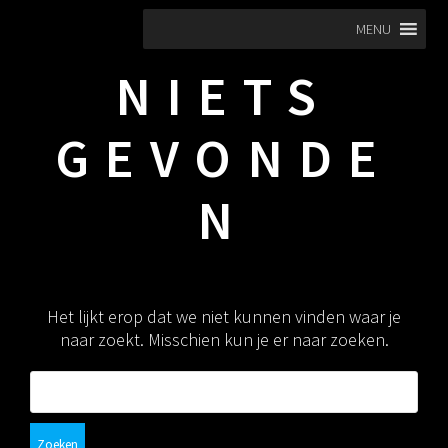
Ga
MENU
naar
de
NIETS
inhoud
GEVONDE
N
Het lijkt erop dat we niet kunnen vinden waar je
naar zoekt. Misschien kun je er naar zoeken.
Zoeken
naar: